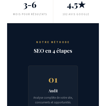
3-6
4,5★
MOIS POUR RÉSULTATS
102 AVIS GOOGLE
NOTRE MÉTHODE
SEO en 4 étapes
01
Audit
Analyse complète de votre site,
concurrents et opportunités.