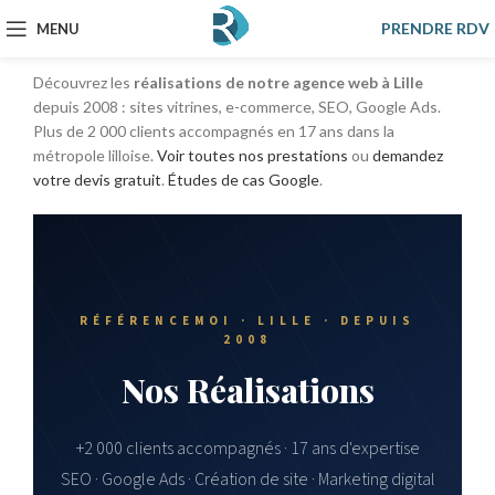
I am raw html block.
PRENDRE RDV
MENU
Click edit
Découvrez les
réalisations de notre agence web à Lille
depuis 2008 : sites vitrines, e-commerce, SEO, Google Ads.
Plus de 2 000 clients accompagnés en 17 ans dans la
métropole lilloise.
Voir toutes nos prestations
ou
demandez
votre devis gratuit
.
Études de cas Google
.
RÉFÉRENCEMOI · LILLE · DEPUIS
2008
Nos Réalisations
+2 000 clients accompagnés · 17 ans d'expertise
SEO · Google Ads · Création de site · Marketing digital