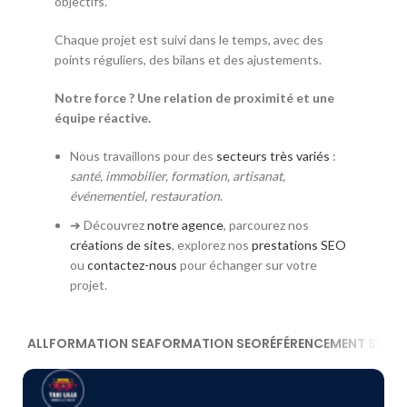
objectifs.
Chaque projet est suivi dans le temps, avec des
points réguliers, des bilans et des ajustements.
Notre force ? Une relation de proximité et une
équipe réactive.
Nous travaillons pour des
secteurs très variés
:
santé, immobilier, formation, artisanat,
événementiel, restauration
.
➜ Découvrez
notre agence
, parcourez nos
créations de sites
, explorez nos
prestations SEO
ou
contactez-nous
pour échanger sur votre
projet.
ALL
FORMATION SEA
FORMATION SEO
RÉFÉRENCEMENT SEA
R