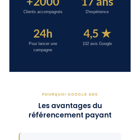
+2000
17 ans
Clients accompagnés
D'expérience
24h
4,5 ★
Pour lancer une
102 avis Google
campagne
POURQUOI GOOGLE ADS
Les avantages du
référencement payant