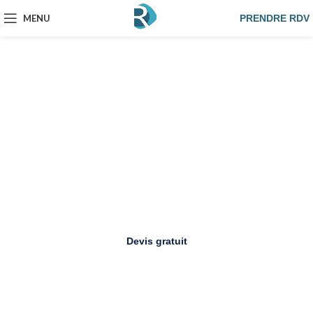
MENU
PRENDRE RDV
AGENCE WEB À LILLE DEPUIS
2008
Votre site web,
conçu pour convertir
Referencemoi crée des sites vitrine et e-commerce
performants, optimisés SEO dès la conception,
pour les PME et artisans du Nord.
Devis gratuit
Nos services