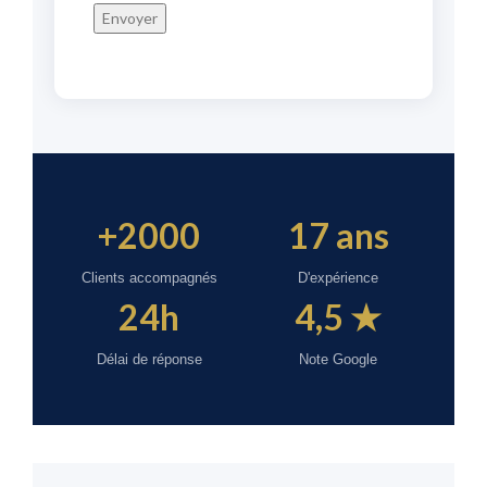
+2000
17 ans
Clients accompagnés
D'expérience
24h
4,5 ★
Délai de réponse
Note Google