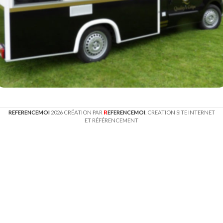
Arnouts Polyester
Formation SEA
Référencement SEA
Référencement SEO
R
site vitrine
REFERENCEMOI
2026 CRÉATION PAR
EFERENCEMOI
. CREATION SITE INTERNET
ET RÉFÉRENCEMENT