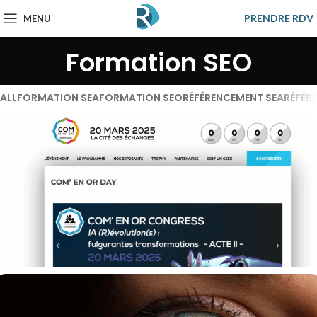
PRENDRE RDV
MENU
Formation SEO
ALL
FORMATION SEA
FORMATION SEO
RÉFÉRENCEMENT SEA
RÉFÉR
Com’ en Or DAY
Formation SEO
Référencement SEO