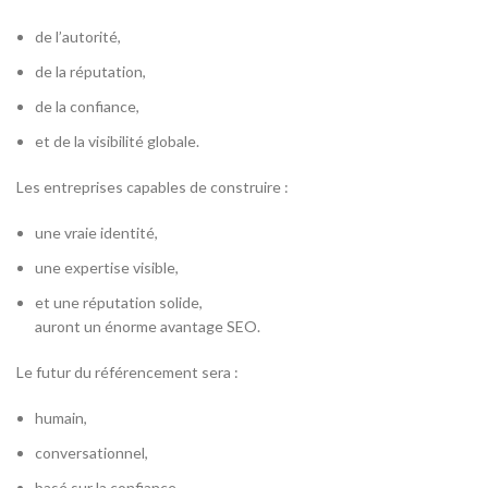
de l’autorité,
de la réputation,
de la confiance,
et de la visibilité globale.
Les entreprises capables de construire :
une vraie identité,
une expertise visible,
et une réputation solide,
auront un énorme avantage SEO.
Le futur du référencement sera :
humain,
conversationnel,
basé sur la confiance,