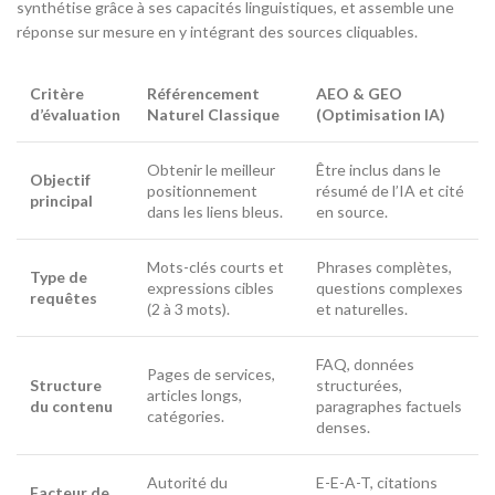
synthétise grâce à ses capacités linguistiques, et assemble une
réponse sur mesure en y intégrant des sources cliquables.
Critère
Référencement
AEO & GEO
d’évaluation
Naturel Classique
(Optimisation IA)
Obtenir le meilleur
Être inclus dans le
Objectif
positionnement
résumé de l’IA et cité
principal
dans les liens bleus.
en source.
Mots-clés courts et
Phrases complètes,
Type de
expressions cibles
questions complexes
requêtes
(2 à 3 mots).
et naturelles.
FAQ, données
Pages de services,
Structure
structurées,
articles longs,
du contenu
paragraphes factuels
catégories.
denses.
Autorité du
E-E-A-T, citations
Facteur de