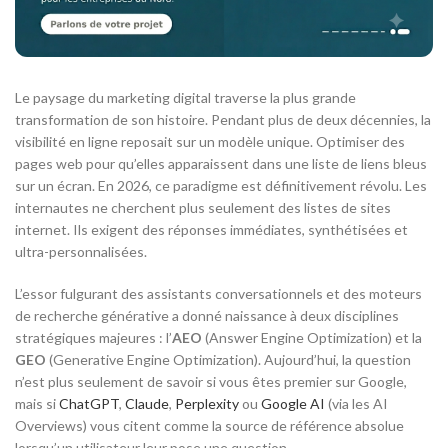
Le paysage du marketing digital traverse la plus grande
transformation de son histoire. Pendant plus de deux décennies, la
visibilité en ligne reposait sur un modèle unique. Optimiser des
pages web pour qu’elles apparaissent dans une liste de liens bleus
sur un écran. En 2026, ce paradigme est définitivement révolu. Les
internautes ne cherchent plus seulement des listes de sites
internet. Ils exigent des réponses immédiates, synthétisées et
ultra-personnalisées.
L’essor fulgurant des assistants conversationnels et des moteurs
de recherche générative a donné naissance à deux disciplines
stratégiques majeures : l’
AEO
(
Answer Engine Optimization
) et la
GEO
(
Generative Engine Optimization
). Aujourd’hui, la question
n’est plus seulement de savoir si vous êtes premier sur Google,
mais si
ChatGPT
,
Claude
,
Perplexity
ou
Google AI
(via les
AI
Overviews
) vous citent comme la source de référence absolue
lorsqu’un utilisateur leur pose une question.