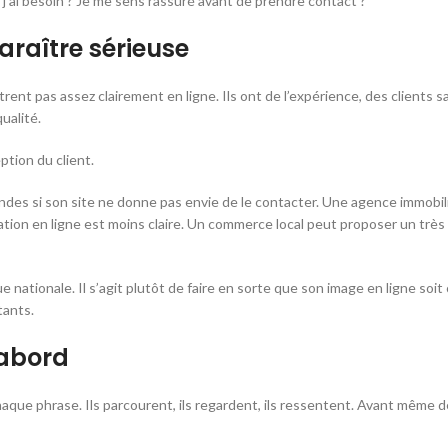
 j’ai besoin ? Je me sens rassuré avant de prendre contact ?
araître sérieuse
rent pas assez clairement en ligne. Ils ont de l’expérience, des clients 
ualité.
eption du client.
des si son site ne donne pas envie de le contacter. Une agence immobil
n en ligne est moins claire. Un commerce local peut proposer un très bo
nationale. Il s’agit plutôt de faire en sorte que son image en ligne soit 
tants.
d’abord
 chaque phrase. Ils parcourent, ils regardent, ils ressentent. Avant mêm