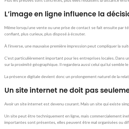
Plus les preuves sont concrètes, plus elles réduisent la distance entre 
L’image en ligne influence la décisi
Même lorsqu’une vente ou une prise de contact se fait ensuite par télép
confiant, plus curieux, plus disposé à écouter.
À l’inverse, une mauvaise première impression peut compliquer la suite
C’est particulièrement important pour les entreprises locales. Dans 
sur la proximité géographique. Il regardera aussi celui qui lui semble le
La présence digitale devient donc un prolongement naturel de la relati
Un site internet ne doit pas seuleme
Avoir un site internet est devenu courant. Mais un site qui existe simple
Un site peut être techniquement en ligne, mais commercialement inef
importantes sont présentes, elles peuvent être mal organisées ou diff