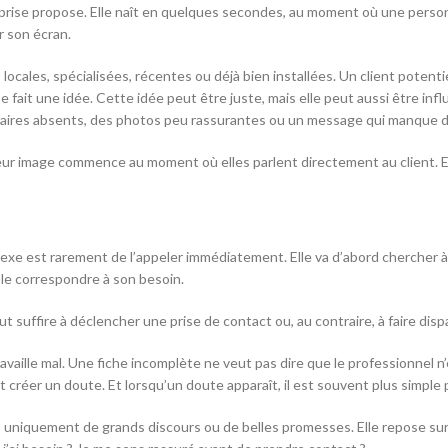
treprise propose. Elle naît en quelques secondes, au moment où une per
r son écran.
, locales, spécialisées, récentes ou déjà bien installées. Un client pote
fait une idée. Cette idée peut être juste, mais elle peut aussi être infl
horaires absents, des photos peu rassurantes ou un message qui manque d
ur image commence au moment où elles parlent directement au client. E
e est rarement de l’appeler immédiatement. Elle va d’abord chercher à co
emble correspondre à son besoin.
t suffire à déclencher une prise de contact ou, au contraire, à faire di
 travaille mal. Une fiche incomplète ne veut pas dire que le professionne
t créer un doute. Et lorsqu’un doute apparaît, il est souvent plus simple p
as uniquement de grands discours ou de belles promesses. Elle repose sur