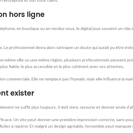
l’entreprise et son futur client.
on hors ligne
hone, en boutique ou en rendez-vous, le digital joue souvent un rôle avant
. Le professionnel devra alors rattraper un doute qui aurait pu être évit
une même ville ou une même région, plusieurs professionnels peuvent pro
 plus fiable, le plus accessible et le plus cohérent avec ses attentes.
on commerciale. Elle ne remplace pas l’humain, mais elle influence la man
nt exister
ment ne suffit plus toujours. Il doit vivre, rassurer et donner envie d’all
ficace. Un site peut donner une première impression correcte, sans pour
iciles à repérer. Et malgré un design agréable, l’ensemble peut manquer