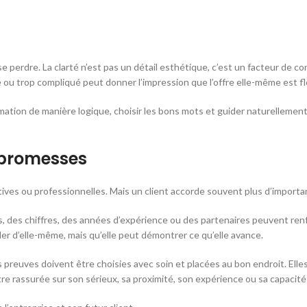
se perdre. La clarté n’est pas un détail esthétique, c’est un facteur de c
e ou trop compliqué peut donner l’impression que l’offre elle-même est f
nformation de manière logique, choisir les bons mots et guider naturelleme
 promesses
ctives ou professionnelles. Mais un client accorde souvent plus d’import
s, des chiffres, des années d’expérience ou des partenaires peuvent renf
ler d’elle-même, mais qu’elle peut démontrer ce qu’elle avance.
Les preuves doivent être choisies avec soin et placées au bon endroit. El
tre rassurée sur son sérieux, sa proximité, son expérience ou sa capacité