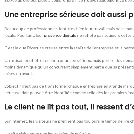
Est-ce qu’elle est facile à comprendre ? Je trouve rapidement ce dont
Une entreprise sérieuse doit aussi p
Beaucoup de professionnels font très bien leur travail, mais ne le mont
locale. Pourtant, leur
présence digitale
ne reflète pas toujours cette q
C’est là que l’écart se creuse entre la réalité de l’entreprise et la perc
Un artisan peut être reconnu pour son sérieux, mais perdre des deman
moins dynamique qu’un concurrent simplement parce que sa présentatio
mises en avant.
L’objectif n’est pas de transformer chaque entreprise en grande marque 
sérieuse doit pouvoir être identifiée comme telle dès les premiers ins
Le client ne lit pas tout, il ressent 
Sur internet, les visiteurs ne prennent pas toujours le temps de lire
Un site clair donne une impression de maîtrise.